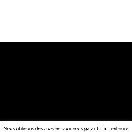
Aviso legal y política de privacidad
| Copyright Herrera
Nous utilisons des cookies pour vous garantir la meilleure
Cesareo | Marketing y diseño web: