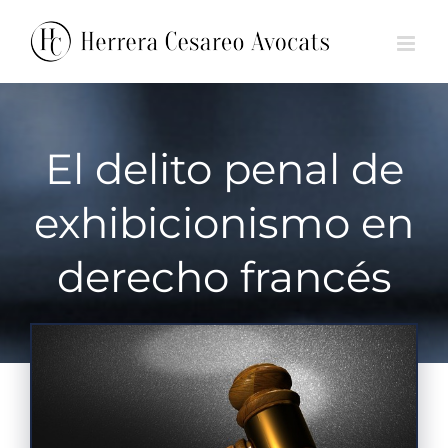
Saltar
🇫🇷 FR
🇪🇸 ES
al
contenido
El delito penal de
exhibicionismo en
derecho francés
Ver
imagen
más
grande