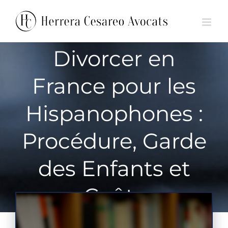
Passer
🇫🇷 FR
🇪🇸 ES
au
contenu
Divorcer en
France pour les
Hispanophones :
Procédure, Garde
des Enfants et
Coûts
Voir
l'image
agrandie